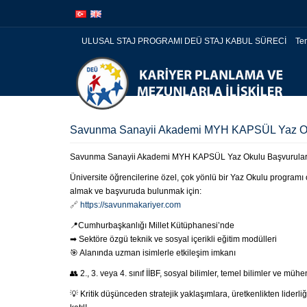
İçeriğe
Navigasyona
atla
atla
ULUSAL STAJ PROGRAMI DEÜ STAJ KABUL SÜRECİ
Te
Savunma Sanayii Akademi MYH KAPSÜL Yaz Oku
Savunma Sanayii Akademi MYH KAPSÜL Yaz Okulu Başvurular
Üniversite öğrencilerine özel, çok yönlü bir Yaz Okulu progra
almak ve başvuruda bulunmak için:
🔗
https://savunmakariyer.com
📍Cumhurbaşkanlığı Millet Kütüphanesi’nde
➡ Sektöre özgü teknik ve sosyal içerikli eğitim modülleri
🎯 Alanında uzman isimlerle etkileşim imkanı
👥 2., 3. veya 4. sınıf İİBF, sosyal bilimler, temel bilimler ve mühe
💡 Kritik düşünceden stratejik yaklaşımlara, üretkenlikten lider