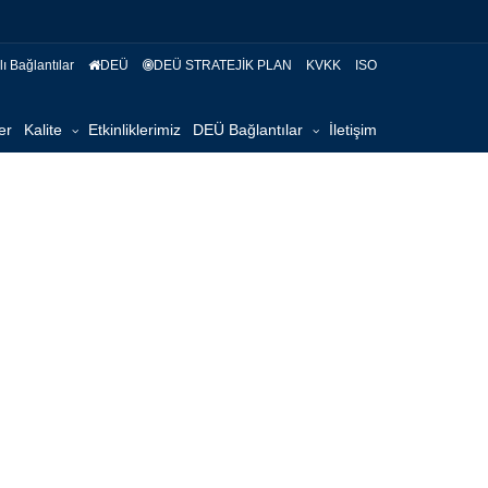
ı Bağlantılar
DEÜ
DEÜ STRATEJİK PLAN
KVKK
ISO
er
Kalite
Etkinliklerimiz
DEÜ Bağlantılar
İletişim