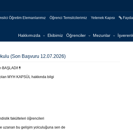
msilci Öğretim Elemanlarımız
Öğrenci Temsilcilerimiz
Yetenek Kapısı
Faydal
Hakkımızda
Ekibimiz
Öğrenciler
Mezunlar
İşverenl
lu (Son Başvuru 12.07.2026)
ı BAŞLADI!💊
mı olan MYH KAPSÜL hakkında bilgi
ndislik fakülteleri öğrencileri
liğe uzanan bu gelişim yolculuğuna sen de