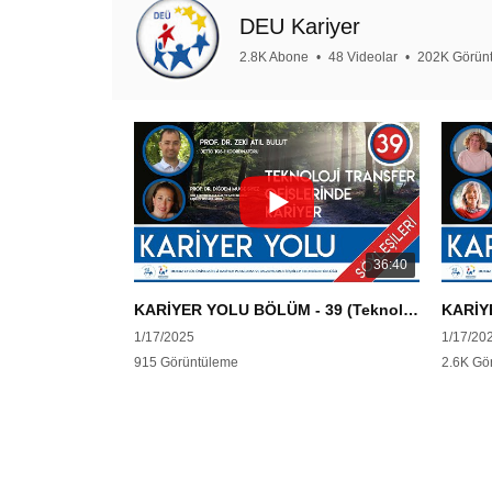
DEU Kariyer
2.8K Abone
•
48 Videolar
•
202K Görün
36:40
KARİYER YOLU BÖLÜM - 39 (Teknoloji Transfer Ofislerinde Kariyer)
1/17/2025
1/17/20
915 Görüntüleme
2.6K Gö