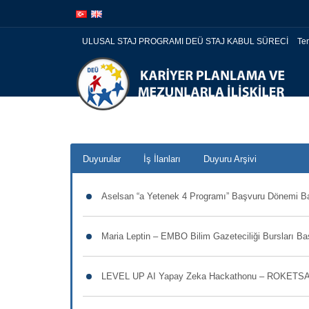
İçeriğe
Navigasyona
atla
atla
ULUSAL STAJ PROGRAMI DEÜ STAJ KABUL SÜRECİ
Te
Duyurular
İş İlanları
Duyuru Arşivi
Aselsan “a Yetenek 4 Programı” Başvuru Dönemi Ba
Maria Leptin – EMBO Bilim Gazeteciliği Bursları B
LEVEL UP AI Yapay Zeka Hackathonu – ROKETSAN