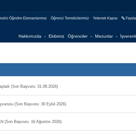
msilci Öğretim Elemanlarımız
Öğrenci Temsilcilerimiz
Yetenek Kapısı
Faydal
Hakkımızda
Ekibimiz
Öğrenciler
Mezunlar
İşverenl
şladı (Son Başvuru: 31.08.2026)
aşvurusu (Son Başvuru: 30 Eylül 2026)
 (Son Başvuru: 16 Ağustos 2026)