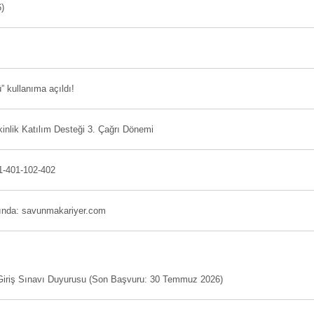
)
 kullanıma açıldı!
inlik Katılım Desteği 3. Çağrı Dönemi
1-401-102-402
yında: savunmakariyer.com
 Giriş Sınavı Duyurusu (Son Başvuru: 30 Temmuz 2026)