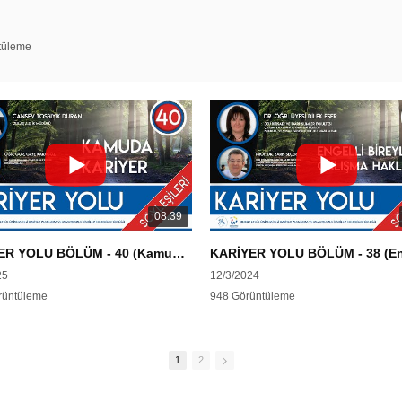
tüleme
08:39
KARİYER YOLU BÖLÜM - 40 (Kamuda Kariyer)
25
12/3/2024
rüntüleme
948 Görüntüleme
1
2