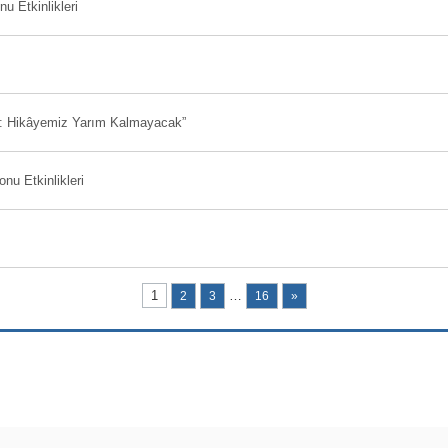
 Etkinlikleri
mi: Hikâyemiz Yarım Kalmayacak”
u Etkinlikleri
1
…
2
3
16
»