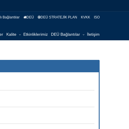
ı Bağlantılar
DEÜ
DEÜ STRATEJİK PLAN
KVKK
ISO
er
Kalite
Etkinliklerimiz
DEÜ Bağlantılar
İletişim