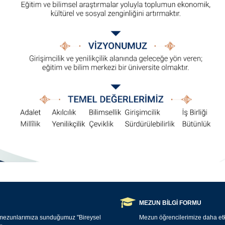
MEZUN BİLGİ FORMU
 mezunlarımıza sunduğumuz "Bireysel
Mezun öğrencilerimize daha etki