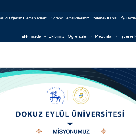
msilci Öğretim Elemanlarımız
Öğrenci Temsilcilerimiz
Yetenek Kapısı
Faydal
Hakkımızda
Ekibimiz
Öğrenciler
Mezunlar
İşverenl