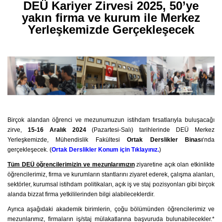
DEÜ Kariyer Zirvesi 2025, 50’ye
yakın firma ve kurum ile Merkez
Yerleşkemizde Gerçekleşecek
Birçok alandan öğrenci ve mezunumuzun istihdam fırsatlarıyla buluşacağı
zirve,
15-16 Aralık 2024
(Pazartesi-Salı) tarihlerinde DEÜ Merkez
Yerleşkemizde, Mühendislik Fakültesi
Ortak Derslikler Binası
‘nda
gerçekleşecek. (
Ortak Derslikler Konum için Tıklayınız.
)
Tüm DEÜ öğrencilerimizin ve mezunlarımızın
ziyaretine açık olan etkinlikte
öğrencilerimiz, firma ve kurumların stantlarını ziyaret ederek, çalışma alanları,
sektörler, kurumsal istihdam politikaları, açık iş ve staj pozisyonları gibi birçok
alanda bizzat firma yetkililerinden bilgi alabileceklerdir.
Ayrıca aşağıdaki akademik birimlerin, çoğu bölümünden öğrencilerimiz ve
mezunlarımız, firmaların iş/staj mülakatlarına başvuruda bulunabilecekler.*