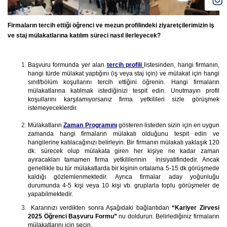
Firmaların tercih ettiği öğrenci ve mezun profilindeki ziyaretçilerimizin iş
ve staj mülakatlarına katılım süreci nasıl ilerleyecek?
Başvuru formunda yer alan
tercih profili
listesinden, hangi firmanın,
hangi türde mülakat yaptığını (iş veya staj için) ve mülakat için hangi
sınıf/bölüm koşullarını tercih ettiğini öğrenin. Hangi firmaların
mülakatlarına katılmak istediğinizi tespit edin. Unutmayın profil
koşullarını karşılamıyorsanız firma yetkilileri sizle görüşmek
istemeyeceklerdir.
Mülakatların
Zaman Programını
gösteren listeden sizin için en uygun
zamanda hangi firmaların mülakatı olduğunu tespit edin ve
hangilerine katılacağınızı belirleyin. Bir firmanın mülakatı yaklaşık 120
dk. sürecek olup mülakata giren her kişiye ne kadar zaman
ayıracakları tamamen firma yetkililerinin inisiyatifindedir. Ancak
genellikle bu tür mülakatlarda bir kişinin ortalama 5-15 dk görüşmede
kaldığı gözlemlenmektedir. Ayrıca firmalar aday yoğunluğu
durumunda 4-5 kişi veya 10 kişi vb. gruplarla toplu görüşmeler de
yapabilmektedir.
Kararınızı verdikten sonra Aşağıdaki bağlantıdan
“Kariyer Zirvesi
2025 Öğrenci Başvuru Formu”
nu doldurun. Belirlediğiniz firmaların
mülakatlarını için seçin.