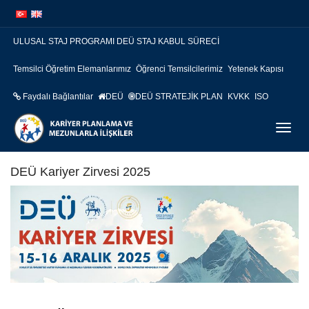
İçeriğe
Navigasyona
atla
atla
ULUSAL STAJ PROGRAMI DEÜ STAJ KABUL SÜRECİ
Temsilci Öğretim Elemanlarımız
Öğrenci Temsilcilerimiz
Yetenek Kapısı
Faydalı Bağlantılar
DEÜ
DEÜ STRATEJİK PLAN
KVKK
ISO
Menüy
Geç
DEÜ Kariyer Zirvesi 2025