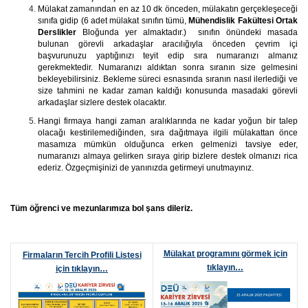
Mülakat zamanından en az 10 dk önceden, mülakatın gerçekleşeceği
sınıfa gidip (6 adet mülakat sınıfın tümü,
Mühendislik Fakültesi Ortak
Derslikler
Bloğunda yer almaktadır.) sınıfın önündeki masada
bulunan görevli arkadaşlar aracılığıyla önceden çevrim içi
başvurunuzu yaptığınızı teyit edip sıra numaranızı almanız
gerekmektedir. Numaranızı aldıktan sonra sıranın size gelmesini
bekleyebilirsiniz. Bekleme süreci esnasında sıranın nasıl ilerlediği ve
size tahmini ne kadar zaman kaldığı konusunda masadaki görevli
arkadaşlar sizlere destek olacaktır.
Hangi firmaya hangi zaman aralıklarında ne kadar yoğun bir talep
olacağı kestirilemediğinden, sıra dağıtmaya ilgili mülakattan önce
masamıza mümkün olduğunca erken gelmenizi tavsiye eder,
numaranızı almaya gelirken sıraya girip bizlere destek olmanızı rica
ederiz. Özgeçmişinizi de yanınızda getirmeyi unutmayınız.
Tüm öğrenci ve mezunlarımıza bol şans dileriz.
Mülakat programını görmek için
Firmaların Tercih Profili Listesi
tıklayın…
için tıklayın…