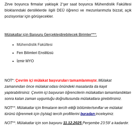
Zirve boyunca firmalar yaklaşık 2’şer saat boyunca Mühendislik Fakültesi
bloklarındaki dersliklerde ilgili DEÜ öğrenci ve mezunlarımızla bizzat, açık
pozisyonlar için görüşecekler.
Mülakatlar için Başvuru Gerçekleştirebilecek Birimler***:
Mühendislik Fakültesi
Fen Bilimleri Enstitüsü
İzmir MYO
NOT*:
Çevrim içi mülakat başvuruları tamamlanmıştır.
Mülakat
zamanından önce mülakat odası önündeki masalarda da kayıt
yaptırabilirsiniz. Çevrim içi başvuran öğrencilerin mülakatları tamamlandıktan
sonra kalan zaman uygunluğu doğrultusunda mülakatlara girebilirsiniz.
NOT**:
Mülakatlar için firmaların tercih ettiği bölümler/sınıflar ve mülakat
türünü öğrenmek için (iş/staj) tercih profillerini
buradan
inceleyiniz.
NOT**: Mülakatlar için son başvuru
11.12.2025
Perşembe 23:59′ a kadardır.